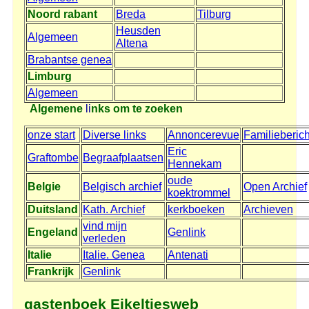
Noord rabant
Breda
Tilburg
Heusden
Algemeen
Altena
Brabantse genea
Limburg
Algemeen
Algemene
li
nks om te zoeken
onze start
Diverse links
Annoncerevue
Familieberic
Eric
Graftombe
Begraafplaatsen
Hennekam
oude
Belgie
Belgisch archief
Open Archief
koektrommel
Duitsland
Kath. Archief
kerkboeken
Archieven
vind mijn
Engeland
Genlink
verleden
Italie
Italie. Genea
Antenati
Frankrijk
Genlink
gastenboek Eikeltjesweb