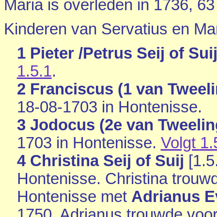
Maria is overleden in 1736, 63 
Kinderen van Servatius en Mar
1 Pieter /Petrus Seij of Sui
1.5.1
.
2 Franciscus (1 van Tweelin
18-08-1703 in
Hontenisse
.
3 Jodocus (2e van Tweeling
1703 in
Hontenisse
.
Volgt
1.
4 Christina Seij of Suij
[
1.5
Hontenisse
. Christina trouw
Hontenisse
met
Adrianus E
1750. Adrianus trouwde vo