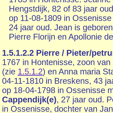
Hengstdijk
, 82 of 83 jaar ou
op 11-08-1809 in
Ossenisse
24 jaar oud. Jean is geboren
Pierre Florijn en
Apollonie de
1.5.1.2.2
Pierre / Pieter/petru
1767 in
Hontenisse
, zoon van 
(zie
1.5.1.2
) en Anna maria Sta
04-11-1810 in
Breskens
, 43 j
op 18-04-1798 in
Ossenisse
m
Cappendijk(e)
, 27 jaar oud. 
in
Ossenisse
, dochter van
Jan