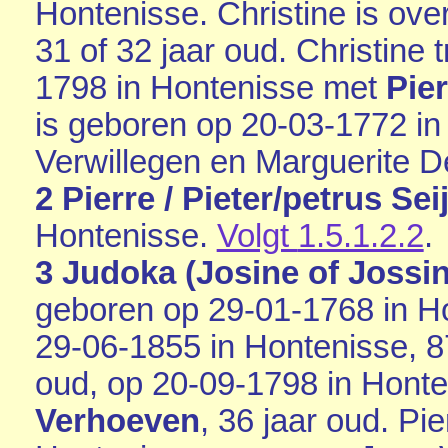
Hontenisse
. Christine is ov
31 of 32 jaar oud. Christine 
1798 in
Hontenisse
met
Pie
is geboren op 20-03-1772 i
Verwillegen en
Marguerite De
2 Pierre / Pieter/petrus Seij
Hontenisse
.
Volgt
1.5.1.2.2
.
3 Judoka (Josine of Jossine
geboren op 29-01-1768 in
H
29-06-1855 in
Hontenisse
, 
oud, op 20-09-1798 in
Honte
Verhoeven
, 36 jaar oud. Pi