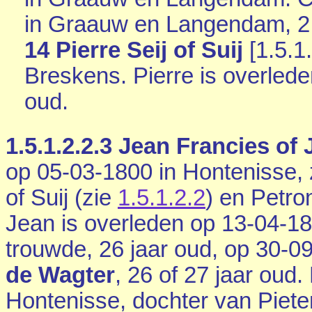
in
Graauw en Langendam
, 
14 Pierre Seij of Suij
[
1.5.1
Breskens
. Pierre is overle
oud.
1.5.1.2.2.3
Jean Francies of J
op 05-03-1800 in
Hontenisse
,
of Suij (zie
1.5.1.2.2
) en Petro
Jean is overleden op 13-04-1
trouwde, 26 jaar oud, op 30-0
de Wagter
, 26 of 27 jaar oud.
Hontenisse
, dochter van
Piete