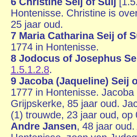
6 Christine Seij of Suij
[
1.5
Hontenisse
. Christine is ov
25 jaar oud.
7 Maria Catharina Seij of S
1774 in
Hontenisse
.
8 Jodocus of Josephus Seij
1.5.1.2.8
.
9 Jacoba (Jaqueline) Seij o
1777 in
Hontenisse
. Jacoba 
Grijpskerke
, 85 jaar oud. Ja
(1) trouwde, 23 jaar oud, op
Andre Jansen
, 48 jaar oud