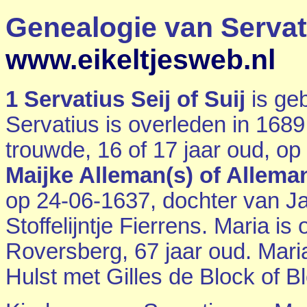
Genealogie van Servati
www.eikeltjesweb.nl
1
Servatius Seij of Suij
is ge
Servatius is overleden in 1689
trouwde, 16 of 17 jaar oud, o
Maijke Alleman(s) of Allema
op 24-06-1637, dochter van
Ja
Stoffelijntje Fierrens. Maria i
Roversberg
, 67 jaar oud. Mar
Hulst
met
Gilles de Block of B