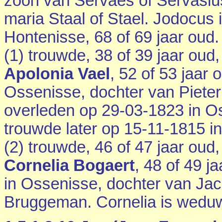
zoon van Servaes of Servasius 
maria Staal of Stael. Jodocus 
Hontenisse
, 68 of 69 jaar oud
(1) trouwde, 38 of 39 jaar oud
Apolonia Vael
, 52 of 53 jaar 
Ossenisse
, dochter van
Piete
overleden op 29-03-1823 in
O
trouwde later op 15-11-1815 i
(2) trouwde, 46 of 47 jaar oud
Cornelia Bogaert
, 48 of 49 j
in
Ossenisse
, dochter van
Jac
Bruggeman. Cornelia is wed