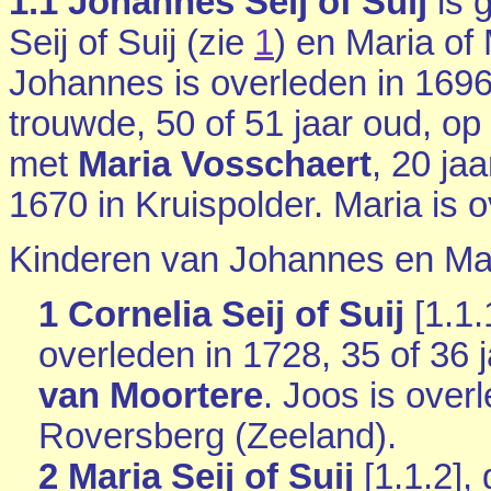
1.1
Johannes Seij of Suij
is 
Seij of Suij (zie
1
) en Maria of
Johannes is overleden in 1696
trouwde, 50 of 51 jaar oud, o
met
Maria Vosschaert
, 20 ja
1670 in
Kruispolder
. Maria is 
Kinderen van Johannes en Mar
1 Cornelia Seij of Suij
[
1.1.
overleden in 1728, 35 of 36 
van Moortere
. Joos is over
Roversberg (Zeeland)
.
2 Maria Seij of Suij
[
1.1.2
],