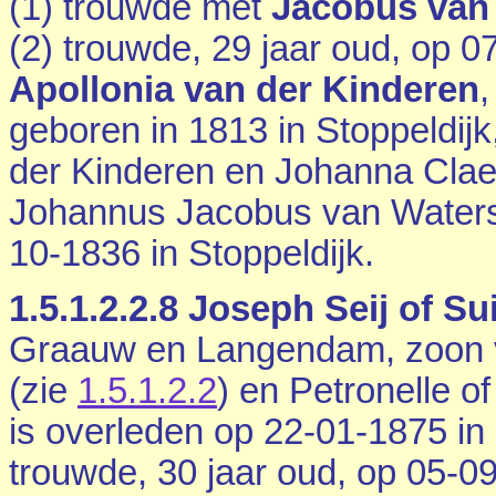
(1) trouwde met
Jacobus van
(2) trouwde, 29 jaar oud, op 
Apollonia van der Kinderen
,
geboren in 1813 in
Stoppeldijk
der Kinderen en
Johanna Clae
Johannus Jacobus van Watersc
10-1836 in
Stoppeldijk
.
1.5.1.2.2.8
Joseph Seij of Sui
Graauw en Langendam
, zoon 
(zie
1.5.1.2.2
) en Petronelle o
is overleden op 22-01-1875 in
trouwde, 30 jaar oud, op 05-0