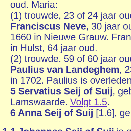
oud. Maria:
(1) trouwde, 23 of 24 jaar o
Franciscus Neve
, 30 jaar 
1660 in
Nieuwe Grauw
. Fra
in
Hulst
, 64 jaar oud.
(2) trouwde, 59 of 60 jaar o
Paulius van Landeghem
, 
in 1702. Paulius is overlede
5 Servatius Seij of Suij
, ge
Lamswaarde
.
Volgt
1.5
.
6 Anna Seij of Suij
[
1.6
], g