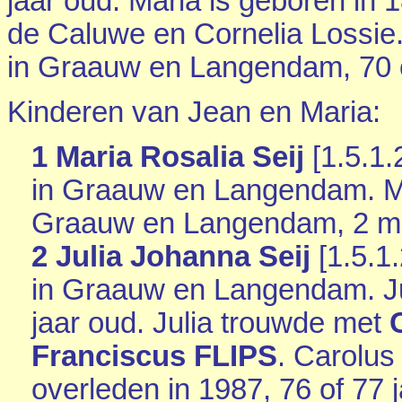
jaar oud. Maria is geboren in 
de Caluwe en
Cornelia Lossie
in
Graauw en Langendam
, 70
Kinderen van Jean en Maria:
1 Maria Rosalia Seij
[
1.5.1.
in
Graauw en Langendam
. 
Graauw en Langendam
, 2 
2 Julia Johanna Seij
[
1.5.1.
in
Graauw en Langendam
. 
jaar oud. Julia trouwde met
Franciscus FLIPS
. Carolus
overleden in 1987, 76 of 77 