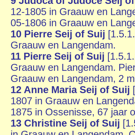
9 Judoca of Judoce Seij of
12-1805 in
Graauw en Lang
05-1806 in
Graauw en Lang
10 Pierre Seij of Suij
[
1.5.1
Graauw en Langendam
.
11 Pierre Seij of Suij
[
1.5.1
Graauw en Langendam
. Pie
Graauw en Langendam
, 2 
12 Anne Maria Seij of Suij
1807 in
Graauw en Langen
1875 in
Ossenisse
, 67 jaar 
13 Christine Seij of Suij
[
1.
in
Graauw en Langendam
. 