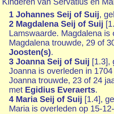
Kinderen van Servatius en Mar
1 Johannes Seij of Suij
, g
2 Magdalena Seij of Suij
[
1
Lamswaarde
. Magdalena is 
Magdalena trouwde, 29 of 30
Joosten(s)
.
3 Joanna Seij of Suij
[
1.3
],
Joanna is overleden in 1704
Joanna trouwde, 23 of 24 ja
met
Egidius Everaerts
.
4 Maria Seij of Suij
[
1.4
], g
Maria is overleden op 15-12