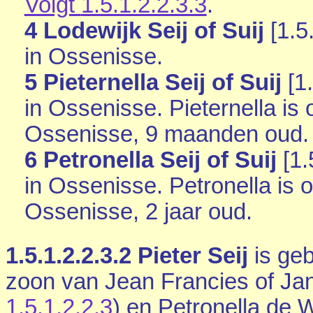
Volgt
1.5.1.2.2.3.3
.
4 Lodewijk Seij of Suij
[
1.5
in
Ossenisse
.
5 Pieternella Seij of Suij
[
1
in
Ossenisse
. Pieternella i
Ossenisse
, 9 maanden oud.
6 Petronella Seij of Suij
[
1.
in
Ossenisse
. Petronella is
Ossenisse
, 2 jaar oud.
1.5.1.2.2.3.2
Pieter Seij
is ge
zoon van Jean Francies of Jan 
1.5.1.2.2.3
) en Petronella de W