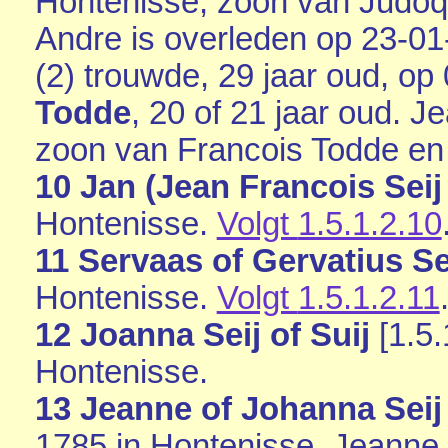
Hontenisse
, zoon van
Judoq
Andre is overleden op 23-01
(2) trouwde, 29 jaar oud, op
Todde
, 20 of 21 jaar oud. J
zoon van
Francois Todde e
10 Jan (Jean Francois Seij 
Hontenisse
.
Volgt
1.5.1.2.10
11 Servaas of Gervatius Sei
Hontenisse
.
Volgt
1.5.1.2.11
12 Joanna Seij of Suij
[
1.5.
Hontenisse
.
13 Jeanne of Johanna Seij 
1785 in
Hontenisse
. Jeanne 