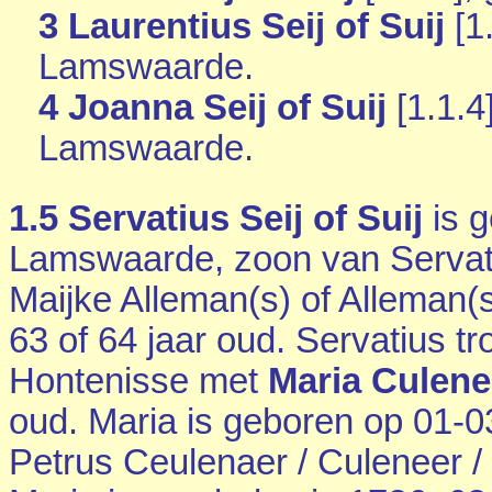
3 Laurentius Seij of Suij
[
1
Lamswaarde
.
4 Joanna Seij of Suij
[
1.1.4
Lamswaarde
.
1.5
Servatius Seij of Suij
is g
Lamswaarde
, zoon van Servati
Maijke Alleman(s) of Alleman(s
63 of 64 jaar oud. Servatius t
Hontenisse
met
Maria Culene
oud. Maria is geboren op 01-
Petrus Ceulenaer / Culeneer 