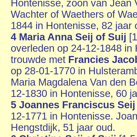
Hontenisse
, zoon van
Jean 
Wachter of Waethers of Waet
1844 in
Hontenisse
, 82 jaar
4 Maria Anna Seij of Suij
[
1
overleden op 24-12-1848 in
trouwde met
Francies Jaco
op 28-01-1770 in
Hulsteram
Maria Magdalena Van den Bo
12-1830 in
Hontenisse
, 60 j
5 Joannes Franciscus Seij 
12-1771 in
Hontenisse
. Joa
Hengstdijk
, 51 jaar oud.